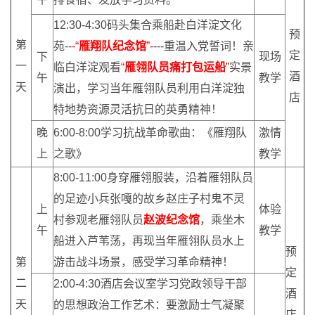
12:30-4:30码头集合乘船赴白洋淀文化
预
第
苑--
-“
雁翔队纪念馆
”-
---重温入党誓词！亲
定
下
现场
一
临白洋淀观看
“
雁翎队员痛打包运船
”
实景
酒
午
教学
天
演出，学习当年雁翎队员利用白洋淀独
店
特地势资源灵活抗日的英勇精神！
晚
6:00-8:00学习抗战革命歌曲：《雁翔队
激情
上
之歌》
教学
8:00-11:00身穿雁翎服装，沿着雁翎队员
的足迹小兵张嘎的故乡赵庄子村鬼不灵
上
体验
村参观老雁翎队员
赵波纪念馆
，乘坐木
午
教学
船进入芦苇荡，再现当年雁翎队员水上
预
第
游击战斗场景，感受学习革命精神！
定
二
2:00-4:30酒店会议室学习党政领导干部
酒
天
的思想政治工作艺术：要激励士气凝聚
店