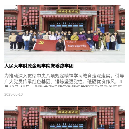
人民大学财政金融学院党委践学团
为推动深入贯彻中央八项规定精神学习教育走深走实，引导
广大党员传承红色基因、锤炼坚强党性、砥砺优良作风，4
月18日-19日，财政金融学院党委组织教职工党员赴雄安新
区、正定开展践学活动。学院领导班子、理论学习中心组、
2025-05-10
各教职工党支部党员代表近40人参加活动。