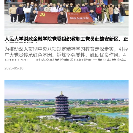
人民大学财政金融学院党委组织教职工党员赴雄安新区、正
定开展践学活动
为推动深入贯彻中央八项规定精神学习教育走深走实，引导
广大党员传承红色基因、锤炼坚强党性、砥砺优良作风，4
月18日-19日，财政金融学院党委组织教职工党员赴雄安新
区、正定开展践学活动。学院领导班子、理论学习中心组、
2025-05-10
各教职工党支部党员代表近40人参加活动。