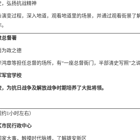
史，弘扬抗战精神
与演变过程，深入地道，观看地道里的场景，并通过观看街景了
作。
隶总督署
悟为政之德
李鸿章等担任总督的场所，有“一座总督衙门，半部清史写照”之
军军官学校
校，为抗日战争及解放战争时期培养了大批将领。
程约1小时左右）
区市民行政中心
国家大事，触摸时代脉搏，了解雄安新区