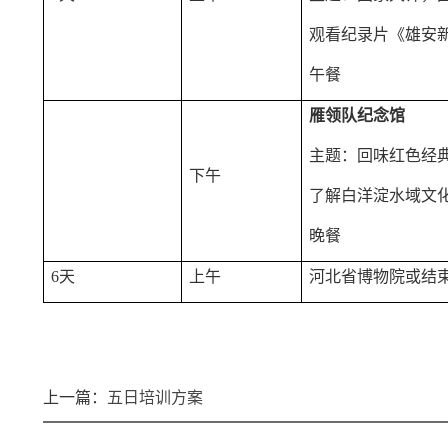
观看纪录片《雄安
午餐
雁领队纪念馆
主题：回味红色经
下午
了解白洋淀水域文
晚餐
6天
上午
河北省博物院或结
上一篇：
五日培训方案