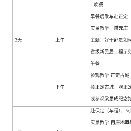
晚餐
早餐后乘车赴正定（
实景教学—
塔元庄
3天
上午
主题：好干部是如
省级新民居工程示
午餐
参观教学-正定古城
下午
揽正定古城，观正
或参观梁思成纪念
赴保定（车程1，5
实景教学-
冉庄地道