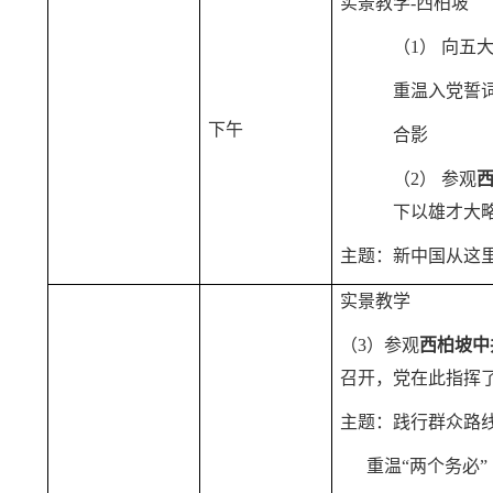
实景教学-西柏坡
（1）
向五
重温入党誓
下午
合影
（2）
参观
下以雄才大
主题：新中国从这
实景教学
（3）参观
西柏坡中
召开，党在此指挥
主题：践行群众路
重温“两个务必”