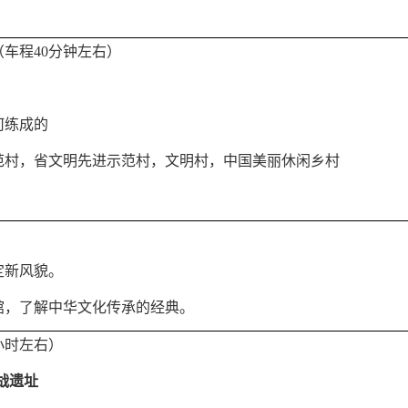
车程40分钟左右）
何练成的
范村，省文明先进示范村，文明村，中国美丽休闲乡村
定新风貌。
馆，了解中华文化传承的经典。
小时左右
）
战遗址