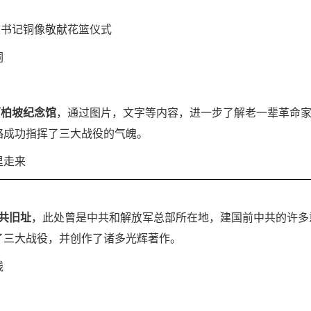
大书记铜像敬献花篮仪式
词
西柏坡纪念馆
，通过图片，文字等内容，进一步了解老一辈革命
略成功指挥了三大战役的气魄。
里走来
共旧址
，此处曾是中共和解放军总部所在地，建国前中共的许多
了三大战役，并创作了诸多光辉著作。
线