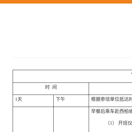
时
间
1天
下午
根据参培单位抵达
早餐后乘车赴西柏坡
（1）
开班