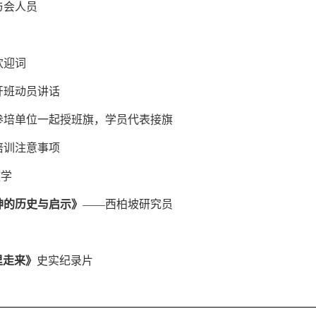
与会人员
欢迎词
开班动员讲话
参培单位一起授班旗，学员代表接旗
培训注意事项
教学
神的历史与启示》
——西柏坡研究员
里走来》
史实纪录片