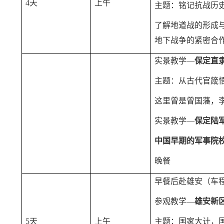
4天
上午
主题：铭记抗战历
了解地道战的形成
地下战争的紧密合
实景教学—
保定直
主题：从古代官箴
这里曾是曾国藩，
实景教学—
保定陆
中国早期的军事院
晚餐
早餐后赴雄安（车
参观教学—
雄安新
5天
上午
主题：国家大计，