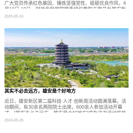
广大党员传承红色基因、锤炼坚强党性、砥砺优良作风，4
月18日-19日，财政金融学院党委组织教职工党员赴雄安新
区、正定开展践学活动。学院领导班子、理论学习中心组、
2025-05-10
各教职工党支部党员代表近40人参加活动。
其实不必去远方，雄安是个好地方
近日，雄安新区第二届科技·人才·创新周活动圆满落幕。活
动期间，有30余名两院院士出席，600余人参加活动开幕
式。“其实不必去远方，雄安是个好地方”成为这次活动的热
词，也成为当前雄安的写照。
2024-05-26