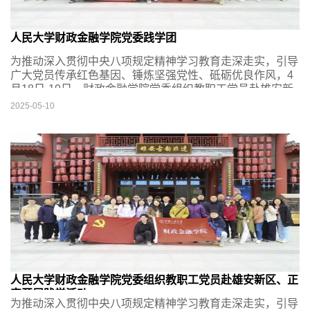
人民大学财政金融学院党委践学团
为推动深入贯彻中央八项规定精神学习教育走深走实，引导
广大党员传承红色基因、锤炼坚强党性、砥砺优良作风，4
月18日-19日，财政金融学院党委组织教职工党员赴雄安新
区、正定开展践学活动。学院领导班子、理论学习中心组、
2025-05-10
各教职工党支部党员代表近40人参加活动。
人民大学财政金融学院党委组织教职工党员赴雄安新区、正
定开展践学活动
为推动深入贯彻中央八项规定精神学习教育走深走实，引导